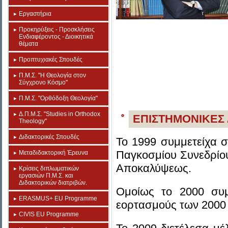
Εργαστήρια
Προκηρύξεις - Προσκλήσεις
Ενδιαφέροντος - Διοικητικά
θέματα
Προπτυχιακές Σπουδές
Π.Μ.Σ. "Η Θεολογία στον
Σύγχρονο Κόσμο"
Π.Μ.Σ. "Ορθόδοξη Θεολογία"
Δ.Π.Μ.Σ. "Studies in Orthodox
ΕΠΙΣΤΗΜΟΝΙΚΕΣ
Theology"
Διδακτορικές Σπουδές
Το 1999 συμμετείχα σ
Παγκοσμίου Συνεδρίου
Μεταδιδακτορική Έρευνα
Αποκαλύψεως.
Κρίσεις διπλωματικών
εργασιών Π.Μ.Σ. και
Διδακτορικών διατριβών.
Ομοίως το 2000 συμ
ERASMUS+ EU Programme
εορτασμούς των 2000 
CIVIS EU Programme