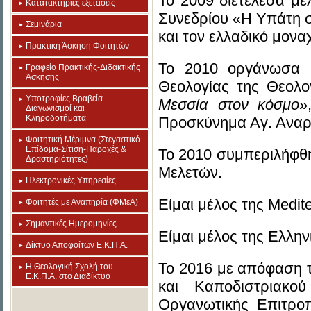
Το 2009 διετέλεσα μ
Κατατακτήριες εξετάσεις
Συνεδρίου «Η Υπάτη στη
Σεμινάρια
και τον ελλαδικό μονα
Πρακτική Άσκηση Φοιτητών
Το 2010 οργάνωσα Η
Γραφείο Πρακτικής-Διδακτικής
Άσκησης
Θεολογίας της Θεολ
Υποτροφίες Βραβεία
Μεσσία στον κόσμο
»
Διαγωνισμοί και
Κληροδοτήματα
Προσκύνημα Αγ. Αναρ
Φοιτητική Μέριμνα (Στεγαστικό
Επίδομα-Σίτιση-Παροχές &
Το 2010 συμπεριλήφθη
Δραστηριότητες)
Μελετών.
Ηλεκτρονικές Υπηρεσίες
Είμαι μέλος της Medit
Φοιτητές με Αναπηρία (ΦΜεΑ)
Σημαντικές Ημερομηνίες
Είμαι μέλος της Ελλην
Δίκτυο Αποφοίτων Ε.Κ.Π.Α.
Το 2016 με απόφαση τ
Η Θεολογική Σχολή του
Ε.Κ.Π.Α. στο Διαδίκτυο
και Καποδιστριακο
Οργανωτικής Επιτροπ