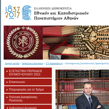
Αρχική σελίδα
»
Ανθρώπινο Δυναμικό
»
CV Καραγιάννης
» Επιστημονικές,Εκπαιδευτικές Δραστηριότητ
ΕΞΕΤΑΣΤΙΚΗ ΠΕΡΙΟΔΟΣ
ΙΟΥΝΙΟΥ-ΙΟΥΛΙΟΥ 2021
Επικοινωνώ
Πληροφορίες για το Τμήμα
Πολιτική Διασφάλισης
Ποιότητας
Ανθρώπινο Δυναμικό