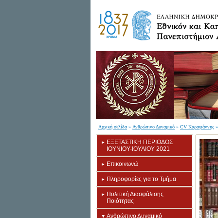
Αρχική σελίδα
»
Ανθρώπινο Δυναμικό
»
CV Καραγιάννης
»
ΕΞΕΤΑΣΤΙΚΗ ΠΕΡΙΟΔΟΣ
ΙΟΥΝΙΟΥ-ΙΟΥΛΙΟΥ 2021
Επικοινωνώ
Πληροφορίες για το Τμήμα
Πολιτική Διασφάλισης
Ποιότητας
Ανθρώπινο Δυναμικό