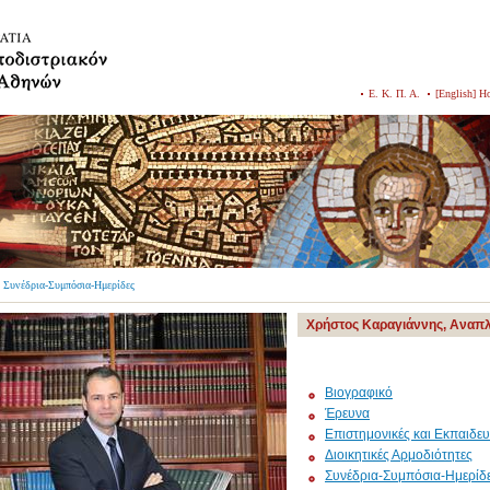
Ε. Κ. Π. Α.
[English] 
 Συνέδρια-Συμπόσια-Ημερίδες
Χρήστος Καραγιάννης, Αναπ
Βιογραφικό
Έρευνα
Επιστημονικές και Εκπαιδευ
Διοικητικές Αρμοδιότητες
Συνέδρια-Συμπόσια-Ημερίδ