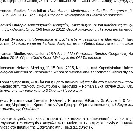
ς υποφήτης του Θεού», Θήρα 17-21 Ιουλίου 2011. Θέμα Ανακοίνωσης:
Ο προφήτης 
rranean Studies Association «
14th Annual Mediterranean Studies Congress
», J
– 2 Ιουνίου 2012.
The Origin, Rise and Development of Biblical Monotheism
.
λογικό
Συνέδριο
Μεταπτυχιακών
Φοιτητών
, «
Μεταβέβηκεν
εκ
του
θανάτου
εις
την
ζ
ή της Εκκλησίας.
Θήρα (6-9 Ιουλίου 2012) Θέμα Ανακοίνωσης:
Η έννοια του θανάτου
ational Symposium, “
Repentance is Eucharistie – Testimony is Martyrdom
”, Ta
ίνωσης:
Οι ηθικοί νόμοι της Παλαιάς Διαθήκης ως υπόβαθρο διαμόρφωσης της ηθικ
rranean Studies Association «
18th Annual Mediterranean Studies Congress
», Na
Μαΐου 2015. Θέμα: «
God’s Spirit Ministry in the Old Testament
».
iverseum Network Meeting, 11-15 June 2015, National and Kapodistruian Univers
ological Museum of Theological School of
National and Kapodistrian University of
ational Symposium, «Oι νέοι και η θρησκευτικο-ηθική παιδεία στο πλαίσιο των 
κλησίας στην παγκόσμια κουλτούρα», Targoviste – Romania 2-3 Ιουνίου 2016. Θέ
δαγώγησης των νέων κατά το βιβλίο των Παροιμιών
».
εθνές Επιστημονικό Συνέδριο Ελληνικής Εταιρείας Βιβλικών Θεολόγων, 5-8 Νο
ο της Μητέρας του Χριστού στην Αγία Γραφή». Θέμα ανακοίνωσης: «
H Σκηνή του
τυπώσεις της Θεοτόκου
».
όνια Θεολογικών Σπουδών στο Εθνικό και Καποδιστριακό Πανεπιστήμιο Αθηνών (1
ιστριακού Πανεπιστημίου Αθηνών, 9-11 Μαΐου 2017, Θέμα Συνεδρίου: «Εισαγ
γίσεις στο μάθημα της Εισαγωγής στην Παλαιά Διαθήκη)».