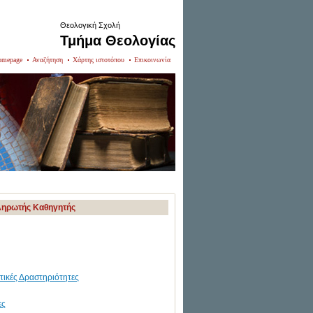
Θεολογική Σχολή
Τμήμα Θεολογίας
Homepage
Αναζήτηση
Χάρτης ιστοτόπου
Επικοινωνία
ληρωτής Καθηγητής
τικές Δραστηριότητες
ες