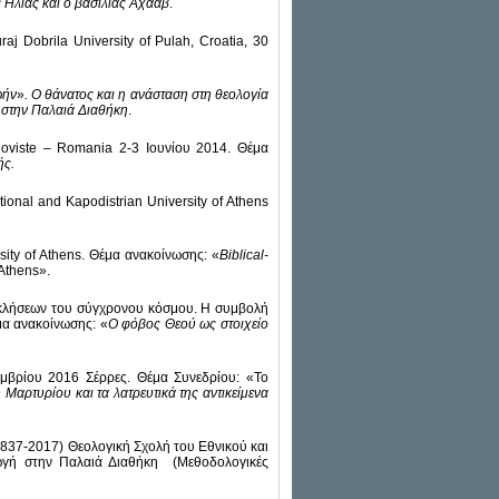
Ηλίας και ο βασιλιάς Αχαάβ
.
uraj Dobrila University of Pulah, Croatia, 30
ωήν
»
.
Ο θάνατος και η ανάσταση στη θεολογία
 στην Παλαιά Διαθήκη
.
rgoviste – Romania 2-3 Ιουνίου 2014. Θέμα
ής.
tional and Kapodistrian University of Athens
ity of Athens. Θέμα ανακοίνωσης: «
Biblical-
 Athens».
προκλήσεων του σύγχρονου κόσμου. Η συμβολή
μα ανακοίνωσης: «
Ο φόβος Θεού ως στοιχείο
εμβρίου 2016 Σέρρες. Θέμα Συνεδρίου: «Το
 Μαρτυρίου και τα λατρευτικά της αντικείμενα
837-2017) Θεολογική Σχολή του Εθνικού και
ωγή στην Παλαιά Διαθήκη (Μεθοδολογικές