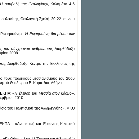
. Η συμβολή της Θεολογίας
», Καλαμάτα 4-6
εσσαλονίκης, Θεολογική Σχολή, 20-22 Ιουνίου
 «Ρωμηοσύνη»:
Ἡ
Ρωμηοσύνη δι
ὰ
μέσου τ
ῶ
ν
εις του σύγχρονου ανθρώπου
», Διορθόδοξο
βρίου 2008.
εις
, Διορθόδοξο Κέντρο της Εκκλησίας της
ως τους πολιτικούς μεσσιανισμούς του 20ου
ικητού Θεοδώρου Β. Καρατζά», Αθήνα.
υ ΕΚΠΑ:
«Η έλευση του Μεσσία στον κόσμο
»,
κεμβρίου 2010.
αίσιο του Πολιτισμού της Αλληλεγγύης», ΜΚΟ
υ ΕΚΠΑ: «Ανασκαφή και Έρευνα», Κεντρικό