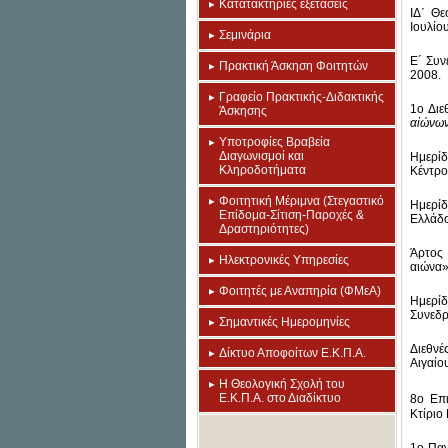
Κατατακτήριες εξετάσεις
ΙΔ΄ Θε
Ιουλίο
Σεμινάρια
E´ Συν
Πρακτική Άσκηση Φοιτητών
2008.
Γραφείο Πρακτικής-Διδακτικής
1ο Διε
Άσκησης
α
ἰ
ώνω
Υποτροφίες Βραβεία
Διαγωνισμοί και
Ημερί
Κληροδοτήματα
Κέντρο
Φοιτητική Μέριμνα (Στεγαστικό
Ημερί
Επίδομα-Σίτιση-Παροχές &
Ελλάδο
Δραστηριότητες)
Άρτος 
Ηλεκτρονικές Υπηρεσίες
αιώνα»
Φοιτητές με Αναπηρία (ΦΜεΑ)
Ημερίδ
Συνεδρ
Σημαντικές Ημερομηνίες
Διεθνέ
Δίκτυο Αποφοίτων Ε.Κ.Π.Α.
Αιγαίο
Η Θεολογική Σχολή του
Ε.Κ.Π.Α. στο Διαδίκτυο
8ο Επι
Κτίριο