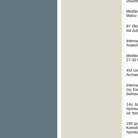
ζηλωτή
Medite
Μαΐου 
ΙΗ΄
Θεο
και ζω
Intern
Ανακο
Medite
27-30 
XVI Un
Archae
Intern
της Εκ
διαπαι
14o Δι
πρόσωπ
ως προ
180 χρ
Καποδ
προσεγ