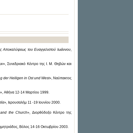
 της Αποκαλύψεως του Ευαγγελιστού Ιωάννου
,
ων
», Συνεδριακό Κέντρο της Ι. Μ. Θηβών και
g der Heiligen in Ost und West
»,
Ναύπακτος
»
,
Αθήνα 12-14 Μαρτίου 1999.
τία
»
,
Ιερουσαλήμ 11 -19 Ιουνίου 2000.
s and the Church
», Διορθόδοξο Κέντρο της
 Δημητριάδος, Βόλος 14-16 Οκτωβρίου 2003.