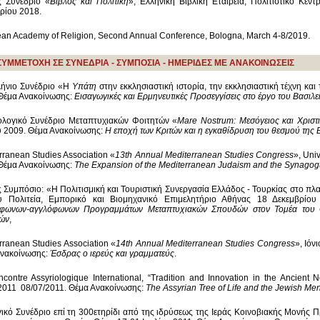
ς Συνέδριο «
Βίβλος και Πολιτική
», Ελληνική Βιβλική Εταιρεία, Πολιτιστικό Κέν
ρίου 2018.
an Academy of Religion, Second Annual Conference, Bologna, March 4-8/2019.
ΣΥΜΜΕΤΟΧΗ ΣΕ ΣΥΝΕΔΡΙΑ - ΣΥΜΠΟΣΙΑ - ΗΜΕΡΙΔΕΣ ΜΕ ΑΝΑΚΟΙΝΩΣΕΙΣ
ήνιο Συνέδριο «Η
Υπάτη
στην εκκλησιαστική ιστορία, την εκκλησιαστική τέχνη κα
Θέμα Ανακοίνωσης:
Εισαγωγικές και Ερμηνευτικές Προσεγγίσεις στο έργο του Βασι
ολογικό Συνέδριο Μεταπτυχιακών Φοιτητών «
Mare
Nostrum
: Μεσόγειος και Χρισ
υ 2009. Θέμα Ανακοίνωσης:
Η εποχή των Κριτών και η εγκαθίδρυση του θεσμού της 
rranean Studies Association «
13th Annual Mediterranean Studies Congress
», Uni
Θέμα Ανακοίνωσης:
The Expansion of the Mediterranean Judaism and the Synagogu
ς Συμπόσιο: «Η Πολιτισμική και Τουριστική Συνεργασία Ελλάδος - Τουρκίας στο πλ
ου Πολιτεία, Εμπορικό και Βιομηχανικό Επιμελητήριο Αθήνας 18 Δεκεμβρίο
όφωνων-αγγλόφωνων Προγραμμάτων Μεταπτυχιακών Σπουδών στον Τομέα του Θ
ών
,
rranean Studies Association «
14th Annual Mediterranean Studies Congress
», Ιόν
Ανακοίνωσης:
Έσδρας ο ιερεύς και γραμματεύς
.
contre Assyriologique International, “Tradition and Innovation in the Ancient 
2011 08/07/2011. Θέμα Ανακοίνωσης:
The Assyrian Tree of Life and the Jewish Me
ικό Συνέδριο επί τη 300ετηρίδι από της ιδρύσεως της Ιεράς Κοινοβιακής Μονής