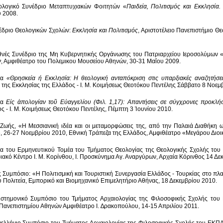
ολογικό Συνέδριο Μεταπτυχιακών Φοιτητών «
Παιδεία, Πολιτισμός και Εκκλησία
υ 2008.
έδριο Θεολογικών Σχολών:
Εκκλησία και Πολιτισμός
, Αριστοτέλειο Πανεπιστήμιο Θ
θνές Συνέδριο της Μη Κυβερνητικής Οργάνωσης του Πατριαρχείου Ιεροσολύμων
ν
, Αμφιθέατρο του Πολεμικου Μουσείου Αθηνών, 30-31 Μαΐου 2009.
δα
«Θρησκεία ή Εκκλησία: Η θεολογική ανταπόκριση στις υπαρξιακές αναζητήσ
 της Εκκλησίας της Ελλάδος - Ι. Μ. Κοιμήσεως Θεοτόκου Πεντέλης Σάββατο 8 Νοεμ
δα
Ε
ἰ
ς
ἀ
πολογίαν το
ῦ
Ε
ὐ
αγγελίου (Φιλ. 1,17): Απαντήσεις σε σύγχρονες προκλήσ
ς - Ι. Μ. Κοιμήσεως Θεοτόκου Πεντέλης, Πέμπτη 3 Ἰουνίου 2010.
Ζωής, «Η Μεσσιανική ιδέα και οι μεταμορφώσεις της, από την Παλαιά Διαθήκη 
, 26-27 Νοεμβρίου 2010, Εθνική Τράπεζα της Ελλάδος, Αμφιθέατρο «Μεγάρου Διο
α του Ερμηνευτικού Τομέα του Τμήματος Θεολογίας της Θεολογικής Σχολής το
ιακό Κέντρο Ι. Μ. Κορίνθου, Ι. Προσκύνημα Αγ. Αναργύρων, Αρχαία Κόρινθος 14 Δε
ς Συμπόσιο: «Η Πολιτισμική και Τουριστική Συνεργασία Ελλάδος - Τουρκίας στο πλ
υ Πολιτεία, Εμπορικό και Βιομηχανικό Επιμελητήριο Αθήνας, 18 Δεκεμβρίου 2010.
στημονικό Συμπόσιο του Τμήματος Αρχαιολογίας της Φιλοσοφικής Σχολής το
 Πανεπιστημίου Αθηνών Αμφιθέατρο Ι. ∆ρακοπούλου, 14-15 Απριλίου 2011.