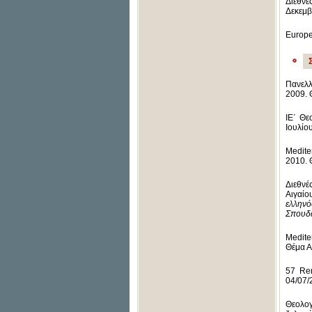
Διεθνέ
Δεκεμβ
Εurope
Πανελλ
2009. 
ΙΕ΄ Θε
Ιουλίο
Medite
2010. 
Διεθνέ
Αιγαί
ελλην
Σπουδ
Medite
Θέμα 
57 Ren
04/07/
Θεολογ