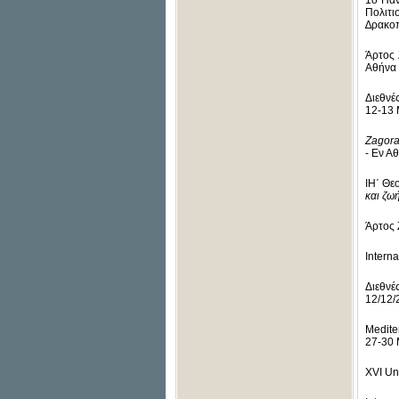
1o Παν
Πολιτι
∆ρακοπ
Άρτος 
Αθήνα 
Διεθνέ
12-13 
Zagora
- Εν Α
ΙH΄ Θε
και ζω
Άρτος 
Intern
Διεθνέ
12/12/
Medite
27-30 
XVI Un