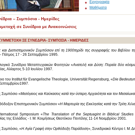
Εργογραφία
Μαθήματα
νέδρια – Συμπόσια - Ημερίδες
μμετοχή σε Συνέδρια με Ανακοινώσεις
ΣΥΜΜΕΤΟΧΗ ΣΕ ΣΥΝΕΔΡΙΑ- ΣΥΜΠΟΣΙΑ - ΗΜΕΡΙΔΕΣ
ς και Διεπιστημονικόν Συμπόσιον επί τη 1900τηρίδι της συγγραφής του Βιβλίου
- Πάτμος 17 - 26 Σεπτεμβρίου 1995.
λογικό Συνέδριο Μεταπτυχιακών Φοιτητών «
Ανατολή και Δύση: Πορεία δύο κόσμ
ίας, Αλίαρτος 5-10 Ιουλίου 1997.
ιο του Institut für Evangelische Theologie, Universität Regensburg, «
Die Bedeutun
Σεπτεμβρίου1997.
ς Συμπόσιο «
Μεσόγειος και Καύκασος κατά την ύστερη Αρχαιότητα και τον Μεσαίωνα
όδοξον Επιστημονικόν Συμπόσιον «
Η Μαρτυρία της Εκκλησίας κατά την Τρίτη Χιλιε
ternational Symposium «
The Translation of the Septuagint in Biblical Studie
ίας της Ελλάδος - Ι. Μ. Κοιμήσεως Θεοτόκου Πεντέλης 11-14 Νοεμβρίου 2001.
ς Συμπόσιο, «
Η Αγία Γραφή στην Ορθόδοξη Παράδοση
», Συνεδριακό Κέντρο Ι. Μ.