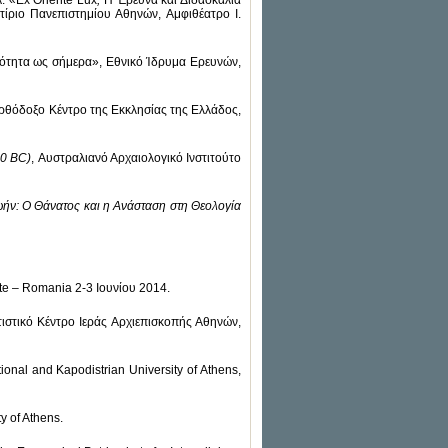
: «Ex Oriente Lux
,
Η Έρευνα και Διδασκαλία
τίριο Πανεπιστημίου Αθηνών, Αμφιθέατρο Ι.
αιότητα ως σήμερα», Εθνικό Ίδρυμα Ερευνών,
ιορθόδοξο Κέντρο της Εκκλησίας της Ελλάδος,
00 BC)
, Αυστραλιανό Αρχαιολογικό Ινστιτούτο
ζωήν: Ο Θάνατος και η Ανάσταση στη Θεολογία
ste – Romania 2-3 Ιουνίου 2014.
τιστικό Κέντρο Ιεράς Αρχιεπισκοπής Αθηνών,
tional and Kapodistrian University of Athens,
y of Athens.