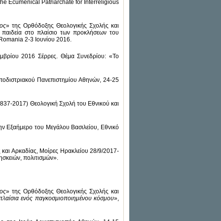
the Ecumenical Patriarchate for Interreligious
ος
» της Ορθόδοξης Θεολογικής Σχολής και
ή παιδεία στο πλαίσιο των προκλήσεων του
Romania 2-3 Ιουνίου 2016.
εμβρίου 2016 Σέρρες. Θέμα Συνεδρίου: «Το
αποδιστριακού Πανεπιστημίου Αθηνών, 24-25
837-2017) Θεολογική Σχολή του Εθνικού και
την Εξαήμερο του Μεγάλου Βασιλείου, Εθνικό
 και Αρκαδίας, Μοίρες Ηρακλείου 28/9/2017-
σκειών, πολιτισμών».
ος
» της Ορθόδοξης Θεολογικής Σχολής και
 πλαίσια ενός παγκοσμιοποιημένου κόσμου
»,