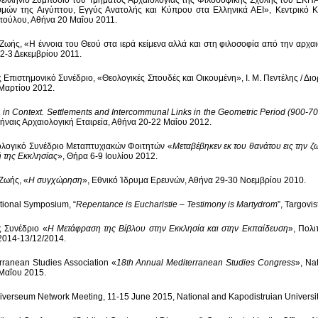
ελλήνιο Συμπόσιο του Τμήματος Αρχαιολογίας της Φιλοσοφικής Σχολής του ΕΚΠΑ
σμών της Αιγύπτου, Εγγύς Ανατολής και Κύπρου στα Ελληνικά ΑΕΙ», Κεντρικό Κ
ούλου, Αθήνα 20 Μαΐου 2011.
Ζωής, «Η έννοια του Θεού στα ιερά κείμενα αλλά και στη φιλοσοφία από την αρχ
2-3 Δεκεμβρίου 2011.
ς Επιστημονικό Συνέδριο, «Θεολογικές Σπουδές και Οικουμένη», Ι. Μ. Πεντέλης / Δ
Μαρτίου 2012.
 in Context. Settlements and Intercommunal Links in the Geometric Period (900-7
θήναις Αρχαιολογική Εταιρεία, Αθήνα 20-22 Μαΐου 2012.
ολογικό Συνέδριο Μεταπτυχιακών Φοιτητών «
Μεταβέβηκεν εκ του θανάτου εις την 
ή της Εκκλησίας
»,
Θήρα 6-9 Ιουλίου 2012.
Ζωής, «
Η συγχώρηση
», Εθνικό Ίδρυμα Ερευνών, Αθήνα 29-30 Νοεμβρίου 2010.
ational Symposium, “
Repentance is Eucharistie – Testimony is Martydrom
”, Targovi
ς Συνέδριο «
Η Μετάφραση της Βίβλου στην Εκκλησία και στην Εκπαίδευση
», Πολι
2014-13/12/2014.
rranean Studies Association «
18th Annual Mediterranean Studies Congress
», Na
Μαΐου 2015.
iverseum Network Meeting, 11-15 June 2015, National and Kapodistruian Universit