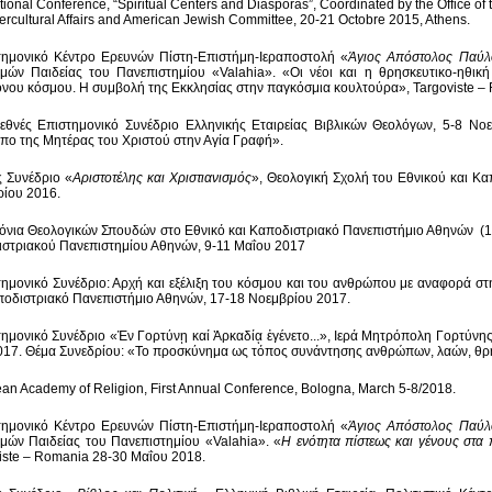
tional Conference, “Spiritual Centers and Diasporas”, Coordinated by the Office of 
tercultural Affairs and American Jewish Committee, 20-21 Octobre 2015, Athens.
τημονικό Κέντρο Ερευνών Πίστη-Επιστήμη-Ιεραποστολή «
Άγιος Απόστολος Παύλ
μών Παιδείας του Πανεπιστημίου «Valahia». «Oι νέοι και η θρησκευτικο-ηθικ
νου κόσμου. Η συμβολή της Εκκλησίας στην παγκόσμια κουλτούρα», Targoviste – 
εθνές Επιστημονικό Συνέδριο Ελληνικής Εταιρείας Βιβλικών Θεολόγων, 5-8 Νο
ο της Μητέρας του Χριστού στην Αγία Γραφή».
ς Συνέδριο «
Αριστοτέλης και Χριστιανισμός
», Θεολογική Σχολή του Εθνικού και Κ
ίου 2016.
όνια Θεολογικών Σπουδών στο Εθνικό και Καποδιστριακό Πανεπιστήμιο Αθηνών (1
στριακού Πανεπιστημίου Αθηνών, 9-11 Μαΐου 2017
τημονικό Συνέδριο: Αρχή και εξέλιξη του κόσμου και του ανθρώπου με αναφορά σ
ποδιστριακό Πανεπιστήμιο Αθηνών, 17-18 Νοεμβρίου 2017.
τημονικό Συνέδριο «Ἐν Γορτύνῃ καί Ἀρκαδίᾳ ἐγένετο...», Ιερά Μητρόπολη Γορτύνης
017. Θέμα Συνεδρίου: «Το προσκύνημα ως τόπος συνάντησης ανθρώπων, λαών, θρη
an Academy of Religion, First Annual Conference, Bologna, March 5-8/2018.
τημονικό Κέντρο Ερευνών Πίστη-Επιστήμη-Ιεραποστολή «
Άγιος Απόστολος Παύλ
μών Παιδείας του Πανεπιστημίου «Valahia». «
Η ενότητα πίστεως και γένους στα
iste – Romania 28-30 Mαΐου 2018.