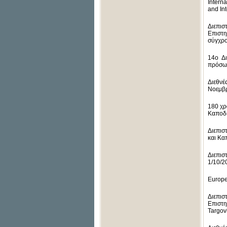
Interna
and In
Διεπισ
Επιστη
σύγχρο
14o Δι
πρόσωπ
Διεθνέ
Νοεμβρ
180 χρ
Καποδι
Διεπισ
και Κα
Διεπισ
1/10/2
Εurope
Διεπισ
Επιστη
Targov