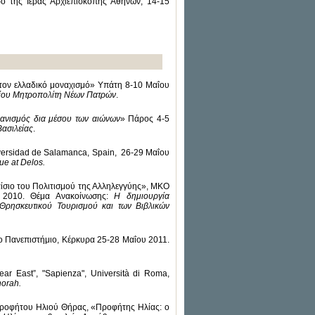
τρο της Ιεράς Αρχιεπισκοπής Αθηνών, 14-15
ι τον ελλαδικό μοναχισμό» Υπάτη 8-10 Μαΐου
λείου Μητροπολίτη Νέων Πατρών
.
τιανισμός δια μέσου των αιώνων
»
Πάρος 4-5
Βασιλείας
.
versidad de Salamanca, Spain, 26-29 Μαΐου
e at Delos.
αίσιο του Πολιτισμού της Αλληλεγγύης», ΜΚΟ
υ 2010. Θέμα Ανακοίνωσης:
Η δημιουργία
ρησκευτικού Τουρισμού και των Βιβλικών
ιο Πανεπιστήμιο, Κέρκυρα 25-28 Μαΐου 2011.
Near East”, "Sapienza", Università di Roma,
norah.
 Προφήτου Ηλιού Θήρας, «Προφήτης Ηλίας: ο