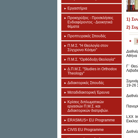
Εργαστήρια
Προκηρύξεις - Προσκλήσεις
1) Συ
Ενδιαφέροντος - Διοικητικά
θέματα
2) Συ
Προπτυχιακές Σπουδές
Π.Μ.Σ. "Η Θεολογία στον
Σύγχρονο Κόσμο"
Διεθνέ
Αθήνα 
Π.Μ.Σ. "Ορθόδοξη Θεολογία"
Γ΄ Θεο
Δ.Π.Μ.Σ. "Studies in Orthodox
Λεβαδε
Theology"
Σεμινάρ
Διδακτορικές Σπουδές
19-26 
Μεταδιδακτορική Έρευνα
Διεθνέ
Κρίσεις διπλωματικών
εργασιών Π.Μ.Σ. και
Πανορθ
Διδακτορικών διατριβών.
LXX In
ERASMUS+ EU Programme
Εκκλησ
CIVIS EU Programme
Διεθνέ